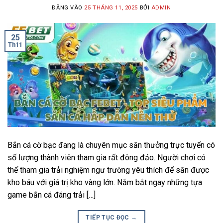
ĐĂNG VÀO
25 THÁNG 11, 2025
BỞI
ADMIN
25
Th11
Bắn cá cờ bạc đang là chuyên mục săn thưởng trực tuyến có
số lượng thành viên tham gia rất đông đảo. Người chơi có
thể tham gia trải nghiệm ngư trường yêu thích để săn được
kho báu với giá trị kho vàng lớn. Nắm bắt ngay những tựa
game bắn cá đáng trải […]
TIẾP TỤC ĐỌC
→