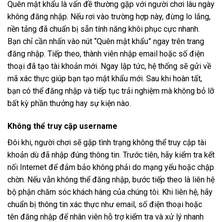
Quên mật khẩu là vấn đề thường gặp với người chơi lâu ngày
không đăng nhập. Nếu rơi vào trường hợp này, đừng lo lắng,
nền tảng đã chuẩn bị sẵn tính năng khôi phục cực nhanh.
Bạn chỉ cần nhấn vào nút “Quên mật khẩu” ngay trên trang
đăng nhập. Tiếp theo, thành viên nhập email hoặc số điện
thoại đã tạo tài khoản mới. Ngay lập tức, hệ thống sẽ gửi về
mã xác thực giúp bạn tạo mật khẩu mới. Sau khi hoàn tất,
bạn có thể đăng nhập và tiếp tục trải nghiệm mà không bỏ lỡ
bất kỳ phần thưởng hay sự kiện nào.
Không thể truy cập username
Đôi khi, người chơi sẽ gặp tình trạng không thể truy cập tài
khoản dù đã nhập đúng thông tin. Trước tiên, hãy kiểm tra kết
nối Internet để đảm bảo không phải do mạng yếu hoặc chập
chờn. Nếu vẫn không thể đăng nhập, bước tiếp theo là liên hệ
bộ phận chăm sóc khách hàng của chúng tôi. Khi liên hệ, hãy
chuẩn bị thông tin xác thực như email, số điện thoại hoặc
tên đăng nhập để nhân viên hỗ trợ kiểm tra và xử lý nhanh