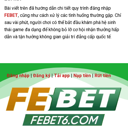
Bài viết trên đã hướng dẫn chi tiết quy trình đăng nhập
FEBET
, cũng như cách xử lý các tình huống thường gặp. Chỉ
sau vài phút, người chơi có thể bắt đầu khám phá hệ sinh
thái game đa dạng để không bỏ lỡ cơ hội nhận thưởng hấp
dẫn và tận hưởng không gian giải trí đẳng cấp quốc tế.
Đăng nhập
|
Đăng ký
|
Tải app
|
Nạp tiền
|
Rút tiền