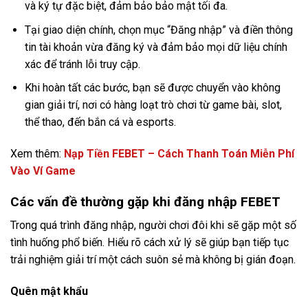
và ký tự đặc biệt, đảm bảo bảo mật tối đa.
Tại giao diện chính, chọn mục “Đăng nhập” và điền thông
tin tài khoản vừa đăng ký và đảm bảo mọi dữ liệu chính
xác để tránh lỗi truy cập.
Khi hoàn tất các bước, bạn sẽ được chuyển vào không
gian giải trí, nơi có hàng loạt trò chơi từ game bài, slot,
thể thao, đến bắn cá và esports.
Xem thêm:
Nạp Tiền FEBET – Cách Thanh Toán Miễn Phí
Vào Ví Game
Các vấn đề thường gặp khi đăng nhập FEBET
Trong quá trình đăng nhập, người chơi đôi khi sẽ gặp một số
tình huống phổ biến. Hiểu rõ cách xử lý sẽ giúp bạn tiếp tục
trải nghiệm giải trí một cách suôn sẻ mà không bị gián đoạn.
Quên mật khẩu