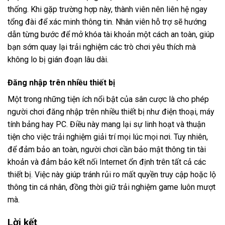
thống. Khi gặp trường hợp này, thành viên nên liên hệ ngay
tổng đài để xác minh thông tin. Nhân viên hỗ trợ sẽ hướng
dẫn từng bước để mở khóa tài khoản một cách an toàn, giúp
bạn sớm quay lại trải nghiệm các trò chơi yêu thích mà
không lo bị gián đoạn lâu dài.
Đăng nhập trên nhiều thiết bị
Một trong những tiện ích nổi bật của sân cược là cho phép
người chơi đăng nhập trên nhiều thiết bị như điện thoại, máy
tính bảng hay PC. Điều này mang lại sự linh hoạt và thuận
tiện cho việc trải nghiệm giải trí mọi lúc mọi nơi. Tuy nhiên,
để đảm bảo an toàn, người chơi cần bảo mật thông tin tài
khoản và đảm bảo kết nối Internet ổn định trên tất cả các
thiết bị. Việc này giúp tránh rủi ro mất quyền truy cập hoặc lộ
thông tin cá nhân, đồng thời giữ trải nghiệm game luôn mượt
mà.
Lời kết