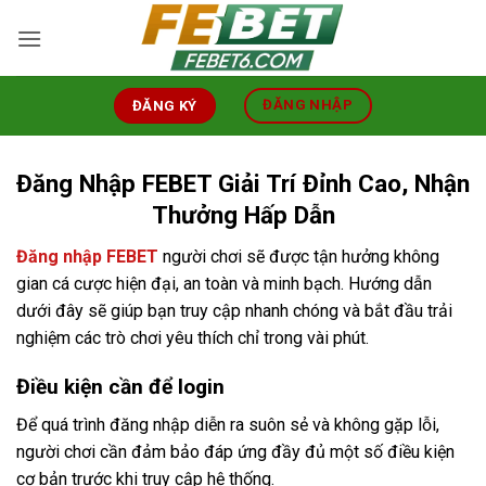
Bỏ
qua
nội
dung
ĐĂNG NHẬP
ĐĂNG KÝ
Đăng Nhập FEBET Giải Trí Đỉnh Cao, Nhận
Thưởng Hấp Dẫn
Đăng nhập FEBET
người chơi sẽ được tận hưởng không
gian cá cược hiện đại, an toàn và minh bạch. Hướng dẫn
dưới đây sẽ giúp bạn truy cập nhanh chóng và bắt đầu trải
nghiệm các trò chơi yêu thích chỉ trong vài phút.
Điều kiện cần để login
Để quá trình đăng nhập diễn ra suôn sẻ và không gặp lỗi,
người chơi cần đảm bảo đáp ứng đầy đủ một số điều kiện
cơ bản trước khi truy cập hệ thống.